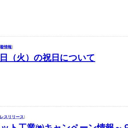
着情報
]
日（火）の祝日について
レスリリース
]
ット工業㈱キャンペーン情報～９