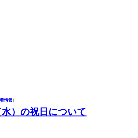
着情報
]
（水）の祝日について